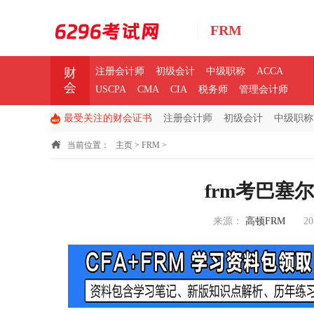
FRM
财
注册会计师
初级会计
中级职称
ACCA
会
USCPA
CMA
CIA
税务师
管理会计师
最受关注的财会证书
注册会计师
初级会计
中级职称
当前位置：
主页
>
FRM
>
frm考巴塞
来源：
高顿FRM
20