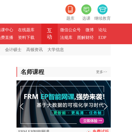
题库
选课
继续教育
选课中心
在线题库
互
微信公众号
微博
论坛
动
免费直播
资料下载
法规库
图解财经
EDP
师
会计硕士
高顿资讯
大学信息
名师课程
更多>>
免费试听
FRM EP智能网课