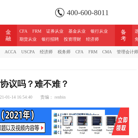
400-600-8011
金
CFA
FRM
证券从业
基金从业
银行从业
备
融
考
期货从业
银行招聘
投资理财
经济师
ACCA
USCPA
经济师
税务师
CFA
FRM
CMA
管理会计
尔协议吗？难不难？
21-01-14 16:54:40
责编：
renbin