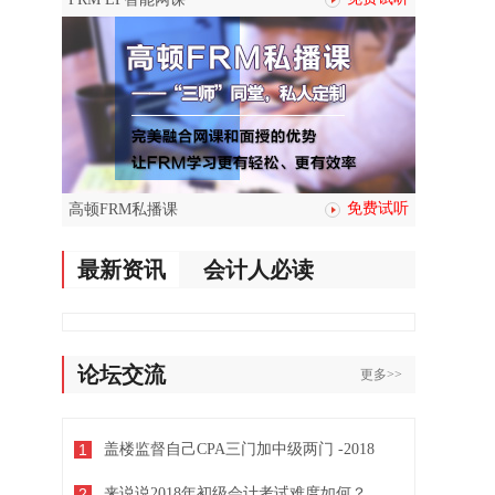
免费试听
高顿FRM私播课
最新资讯
会计人必读
论坛交流
更多>>
1
盖楼监督自己CPA三门加中级两门 -2018
2
来说说2018年初级会计考试难度如何？