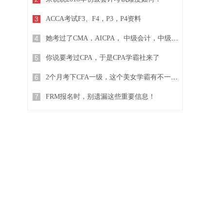
3
ACCA考试F3、F4，P3，P4资料
4
她考过了CMA，AICPA， 中级会计，中级经济师...
5
你说要考过CPA，于是CPA学霸社来了
6
2个月考下CFA一级，这个美女学霸有不一样的复习方法
7
FRM报名时，别遗漏这些重要信息！