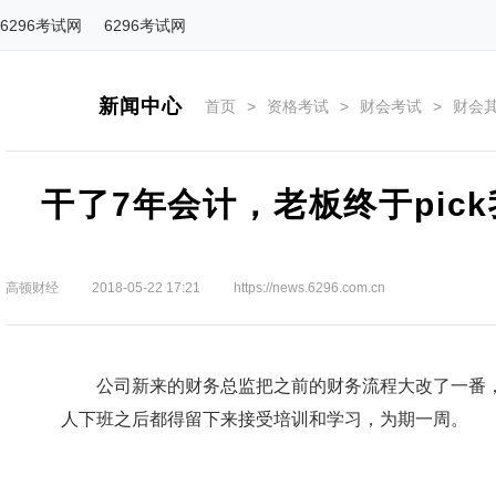
6296考试网
6296考试网
新闻中心
首页
>
资格考试
>
财会考试
>
财会
干了7年会计，老板终于pic
高顿财经
2018-05-22 17:21
https://news.6296.com.cn
公司新来的财务总监把之前的财务流程大改了一番，
人下班之后都得留下来接受培训和学习，为期一周。