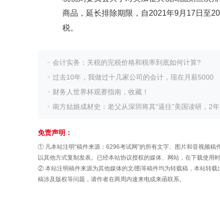
商品，延长排除期限，自2021年9月17日至2
税。
会计实务：关税的完税价格和税率到底如何计算?
过去10年，我做过十几家公司的会计，现在月薪5000
财务人世界杯观赛指南，收藏！
南方姑娘成材史：老父从深圳将其“逼往”美国读研，2年后亭
免责声明：
① 凡本站注明“稿件来源：6296考试网”的所有文字、图片和音视
以其他方式复制发表。已经本站协议授权的媒体、网站，在下载使用时必
② 本站注明稿件来源为其他媒体的文/图等稿件均为转载稿，本站转
稿涉及版权等问题，请作者在两周内速来电或来函联系。