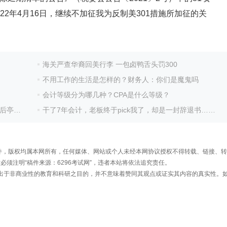
022年4月16日，继续不加征我为反制美301措施所加征的关
海关严查华裔回美行李 一包卤鸭舌头罚300
不用工作的生活是怎样的？财务人：你们是魔鬼吗
会计等级分为哪几种？CPA是什么等级？
亭玉立
干了7年会计，老板终于pick我了，却是一封辞退书……
频稿件，版权均属本网所有，任何媒体、网站或个人未经本网协议授权不得转载、链接、
须注明“稿件来源：6296考试网”，违者本站将依法追究责任。
载出于非商业性的教育和科研之目的，并不意味着赞同其观点或证实其内容的真实性。