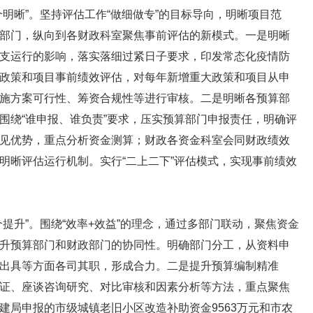
晰”。坚持评估工作“做细做专”的目标导向，明晰项目范
部门，纵向到各财政科室聚焦事前评估的新模式。一是明晰
支运行的影响，落实落细过紧日子要求，印发常态化疫情防
政策和项目事前绩效评估，对每年新增重大政策和项目从申
施方案可行性、筹资合规性等进行审核。二是明晰各预算部
围绕“谁申报、谁负责”要求，压实预算部门申报责任，明确评
见优势，重点分析资金测算；财政各资金科室会同财政绩效
明晰评估运行机制。实行“二上二下”评估模式，实现事前绩效
升”。围绕“效率+效益”的理念，通过多部门联动，聚焦资金
升预算部门和财政部门的协同性。明确部门分工，从资料申
出具等方面各司其职，形成合力。二是提升预算编制精准
证、座谈咨询研究、对比审核和因素分析等方法，重点聚焦
建局申报的市级城镇老旧小区改造补助资金9563万元和市农