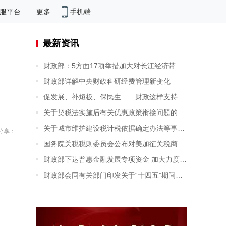
手机端
服平台
更多
最新资讯
财政部：5方面17项举措加大对长江经济带发展财税支持
财政部详解中央财政科研经费管理新变化
促发展、补短板、保民生……财政这样支持全面小康
关于契税法实施后有关优惠政策衔接问题的公告
关于城市维护建设税计税依据确定办法等事项的公告
分享：
国务院关税税则委员会公布对美加征关税商品第五次排除延期清单
财政部下达普惠金融发展专项资金 加大力度支持市场主体融资发展
财政部会同有关部门印发关于“十四五”期间能源资源勘探开发利用进口税收政策的通知