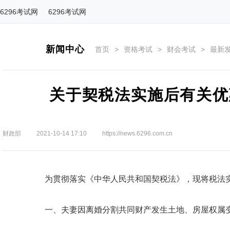
6296考试网
6296考试网
新闻中心
首页
>
资格考试
>
财会考试
>
最新
关于契税法实施后有关优
财政部
2021-10-14 17:10
https://news.6296.com.cn
为贯彻落实《中华人民共和国契税法》，现将税法实
一、夫妻因离婚分割共同财产发生土地、房屋权属变