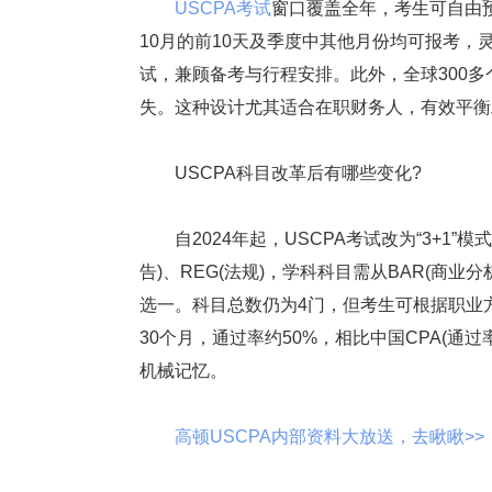
USCPA考试
窗口覆盖全年，考生可自由预
10月的前10天及季度中其他月份均可报考，
试，兼顾备考与行程安排。此外，全球300多个
失。这种设计尤其适合在职财务人，有效平衡
USCPA科目改革后有哪些变化?
自2024年起，USCPA考试改为“3+1”模
告)、REG(法规)，学科科目需从BAR(商业分
选一。科目总数仍为4门，但考生可根据职业方
30个月，通过率约50%，相比中国CPA(通过
机械记忆。
高顿USCPA内部资料大放送，去瞅瞅>>