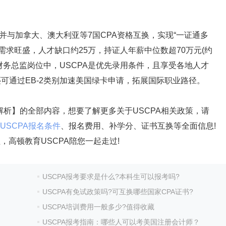
并与加拿大、澳大利亚等7国CPA资格互换，实现“一证通多
需求旺盛，人才缺口约25万，持证人年薪中位数超70万元(约
财务总监岗位中，USCPA是优先录用条件，且享受各地人才
还可通过EB-2类别加速美国绿卡申请，拓展国际职业路径。
析】的全部内容，想要了解更多关于USCPA相关政策，请
USCPA报名条件
、报名费用、补学分、证书互换等全面信息!
，高顿教育USCPA陪您一起走过!
USCPA报考要求是什么?本科生可以报考吗?
USCPA有免试政策吗?可互换哪些国家CPA证书?
USCPA培训费用一般多少?值得收藏
USCPA报考指南：哪些人可以考美国注册会计师？