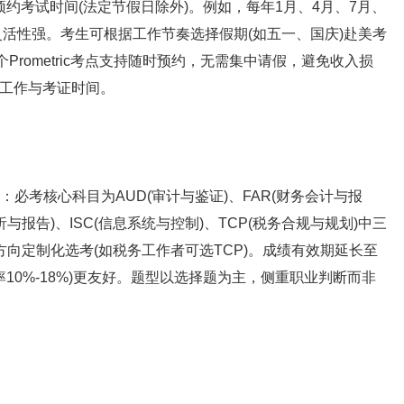
约考试时间(法定节假日除外)。例如，每年1月、4月、7月、
灵活性强。考生可根据工作节奏选择假期(如五一、国庆)赴美考
Prometric考点支持随时预约，无需集中请假，避免收入损
工作与考证时间。
式：必考核心科目为AUD(审计与鉴证)、FAR(财务会计与报
析与报告)、ISC(信息系统与控制)、TCP(税务合规与规划)中三
向定制化选考(如税务工作者可选TCP)。成绩有效期延长至
率10%-18%)更友好。题型以选择题为主，侧重职业判断而非