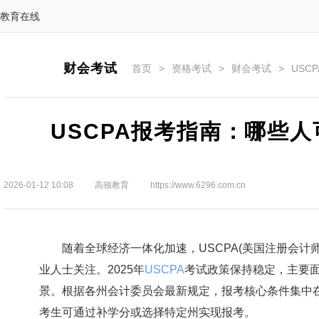
教育在线
财会考试
首页
>
资格考试
>
财会考试
>
USC
USCPA报考指南：哪些
2026-01-12 10:08
高顿教育
https://www.6296.com.cn
随着全球经济一体化加速，USCPA(美国注册会计师
业人士关注。2025年
USCPA
考试政策保持稳定，主要
景。根据各州会计委员会最新规定，报考核心条件集中
考生可通过补学分或选择特定州实现报考。