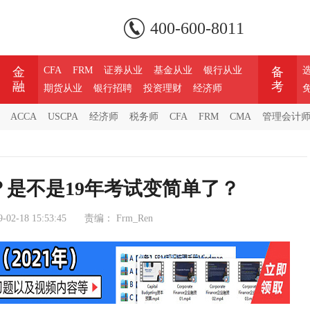
400-600-8011
金
CFA
FRM
证券从业
基金从业
银行从业
备
融
考
期货从业
银行招聘
投资理财
经济师
ACCA
USCPA
经济师
税务师
CFA
FRM
CMA
管理会计
？是不是19年考试变简单了？
9-02-18 15:53:45
责编：
Frm_Ren