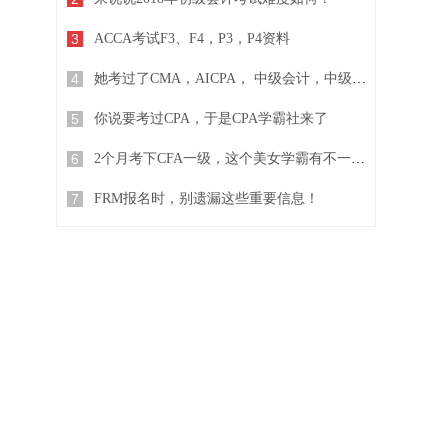
3
ACCA考试F3、F4，P3，P4资料
4
她考过了CMA，AICPA， 中级会计，中级经济师...
5
你说要考过CPA，于是CPA学霸社来了
6
2个月考下CFA一级，这个美女学霸有不一样的复习方法
7
FRM报名时，别遗漏这些重要信息！