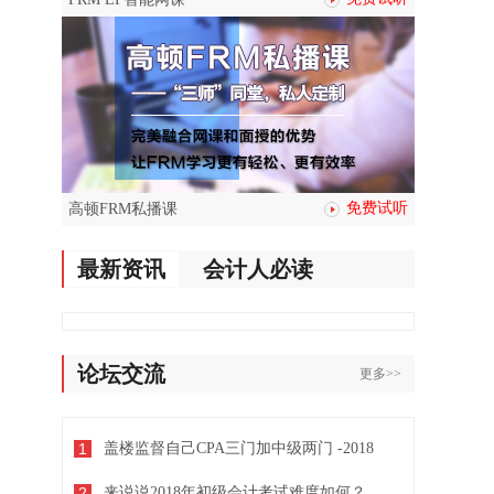
免费试听
高顿FRM私播课
最新资讯
会计人必读
论坛交流
更多>>
1
盖楼监督自己CPA三门加中级两门 -2018
2
来说说2018年初级会计考试难度如何？