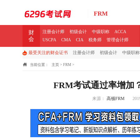
FRM
财
注册会计师
初级会计
中级职称
ACCA
会
USCPA
CMA
CIA
税务师
管理会计师
最受关注的财会证书
注册会计师
初级会计
中级职称
当前位置：
主页
>
FRM
>
FRM考试通过率增加
来源：
高顿FRM
201