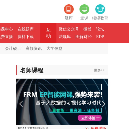
题库
选课
继续教育
选课中心
在线题库
互
微信公众号
微博
论坛
动
免费直播
资料下载
法规库
图解财经
EDP
师
会计硕士
高顿资讯
大学信息
名师课程
更多>>
免费试听
FRM EP智能网课