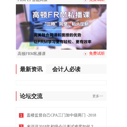
免费试听
高顿FRM私播课
最新资讯
会计人必读
论坛交流
更多>>
1
盖楼监督自己CPA三门加中级两门 -2018
2
来说说2018年初级会计考试难度如何？