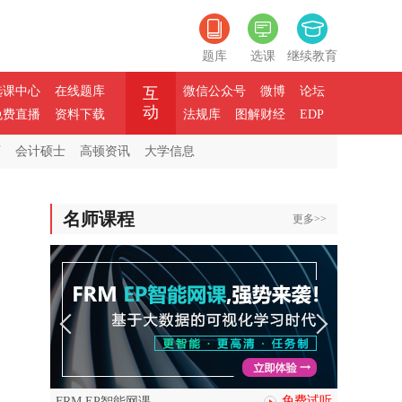
题库
选课
继续教育
选课中心
在线题库
互
微信公众号
微博
论坛
动
免费直播
资料下载
法规库
图解财经
EDP
师
会计硕士
高顿资讯
大学信息
名师课程
更多>>
免费试听
FRM EP智能网课