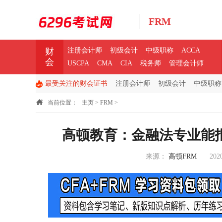
FRM
财
注册会计师
初级会计
中级职称
ACCA
会
USCPA
CMA
CIA
税务师
管理会计师
最受关注的财会证书
注册会计师
初级会计
中级职称
当前位置：
主页
>
FRM
>
高顿教育：金融法专业能报
来源：
高顿FRM
2020