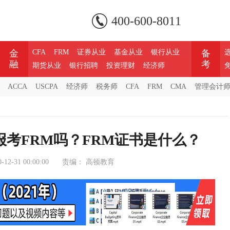
400-600-8011
金
CFA
FRM
证券从业
基金从业
银行从业
备
融
考
期货从业
银行招聘
投资理财
经济师
ACCA
USCPA
经济师
税务师
CFA
FRM
CMA
管理会计
考FRM吗？FRM证书是什么？
-12-31 00:00:00
责编：
高顿教育