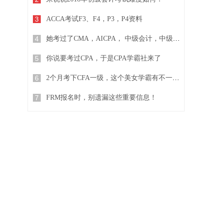
3
ACCA考试F3、F4，P3，P4资料
4
她考过了CMA，AICPA， 中级会计，中级经济师...
5
你说要考过CPA，于是CPA学霸社来了
6
2个月考下CFA一级，这个美女学霸有不一样的复习方法
7
FRM报名时，别遗漏这些重要信息！