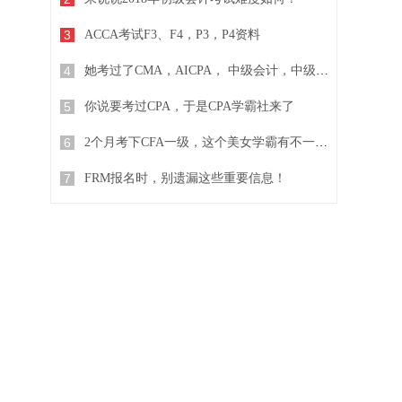
3
ACCA考试F3、F4，P3，P4资料
4
她考过了CMA，AICPA， 中级会计，中级经济师...
5
你说要考过CPA，于是CPA学霸社来了
6
2个月考下CFA一级，这个美女学霸有不一样的复习方法
7
FRM报名时，别遗漏这些重要信息！