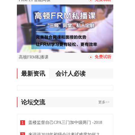
免费试听
高顿FRM私播课
最新资讯
会计人必读
论坛交流
更多>>
1
盖楼监督自己CPA三门加中级两门 -2018
2
来说说2018年初级会计考试难度如何？