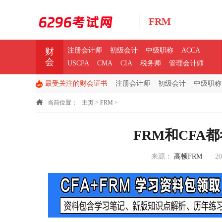
FRM
财
注册会计师
初级会计
中级职称
ACCA
会
USCPA
CMA
CIA
税务师
管理会计师
最受关注的财会证书
注册会计师
初级会计
中级职称
当前位置：
主页
>
FRM
>
FRM和CFA
来源：
高顿FRM
20