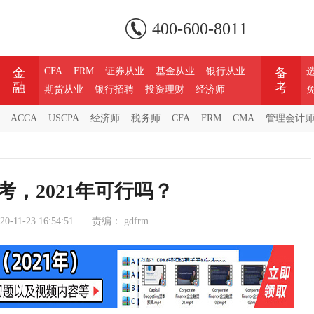
400-600-8011
金
CFA
FRM
证券从业
基金从业
银行从业
备
融
考
期货从业
银行招聘
投资理财
经济师
ACCA
USCPA
经济师
税务师
CFA
FRM
CMA
管理会计
都考，2021年可行吗？
20-11-23 16:54:51
责编：
gdfrm