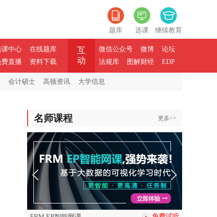
题库
选课
继续教育
选课中心
在线题库
互
微信公众号
微博
论坛
动
免费直播
资料下载
法规库
图解财经
EDP
师
会计硕士
高顿资讯
大学信息
名师课程
更多>>
免费试听
FRM EP智能网课