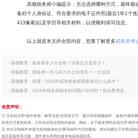
高顿税务师小编提示：无论选择哪种方式，最终都会
备好个人身份证、符合要求的电子证件照(最近1年1寸免冠
413像素)以及学历等相关材料，以便顺利填写信息。
以上就是本文的全部内容，想要了解更多
税务师考
高顿教育：税务师多少分合格？试卷总分是多少？
高顿教育：税务师一共几科几年之内考完？一文说清
高顿教育：快看！2026年报考税务师需要满足什么条件？
高顿教育：2026年税务师报名时间预计在何时？报名费用是多少？
免责声明：
① 凡本站注明“稿件来源：教育在线”的所有文字、图片和音视频稿件，版权均属本
其他方式复制发表。已经本站协议授权的媒体、网站，在下载使用时必须注明“稿件
② 本站注明稿件来源为其他媒体的文/图等稿件均为转载稿，本站转载出于非商业
稿涉及版权等问题，请作者在两周内速来电或来函联系。