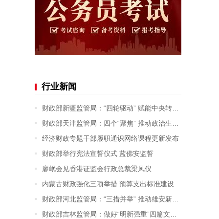
行业新闻
财政部新疆监管局：“四轮驱动” 赋能中央转移支付资金监管提质增效
财政部天津监管局：四个“聚焦” 推动政治生态建设走深走实
经济财政专题干部履职通识网络课程更新发布
财政部举行宪法宣誓仪式 蓝佛安监誓
廖岷会见香港证监会行政总裁梁凤仪
内蒙古财政强化三项举措 预算支出标准建设及应用成效显著
财政部河北监管局：“三措并举” 推动雄安新区财政监督取得新成效
财政部吉林监管局：做好“明新强重”四篇文章 进一步提升会计监督成效