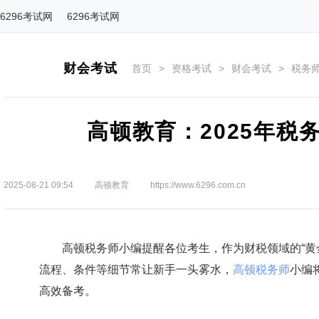
6296考试网
6296考试网
财会考试
首页
>
资格考试
>
财会考试
>
税务
高顿教育：2025年税
2025-08-21 09:54
高顿教育
https://www.6296.com.cn
高顿税务师小编提醒各位考生，作为财税领域的“黄金
流程、条件等细节常让新手一头雾水，
高顿税务师
小编
高效备考。