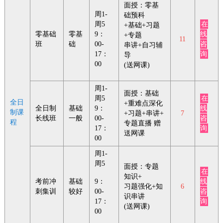
面授：零基
周1-
础预科
周5
在
+基础+习题
零基础
零基
9：
线
+专题
11
班
础
00-
咨
串讲+自习辅
17：
询
导
00
(送网课)
周1-
面授：基础
周5
在
全日
+重难点深化
全日制
基础
9：
线
制课
+习题+串讲+
7
长线班
一般
00-
咨
程
专题直播 赠
17：
询
送网课
00
周1-
周5
面授：专题
在
知识+
考前冲
基础
9：
线
习题强化+知
6
刺集训
较好
00-
咨
识串讲
17：
询
(送网课)
00