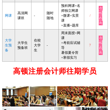
预科网课+名
在
师独立网课
高清网
随时
线
网课
-
+微课+实景
/
课班
随地
咨
课
询
+直播+题库
周末面授+网
课
在
大学
在校
大学生
+考前应试辅
线
生预
大学
-
7
预备班
导
咨
备
生
暑假夏令营
询
+寒假实习
高顿注册会计师往期学员