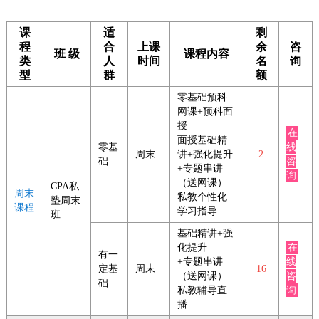
课
适
剩
程
合
上课
余
咨
班 级
课程内容
类
人
时间
名
询
型
群
额
零基础预科
网课+预科面
授
在
面授基础精
零基
线
周末
讲+强化提升
2
础
咨
+专题串讲
询
（送网课）
CPA私
周末
私教个性化
塾周末
课程
学习指导
班
基础精讲+强
化提升
在
有一
+专题串讲
线
定基
周末
16
（送网课）
咨
础
私教辅导直
询
播