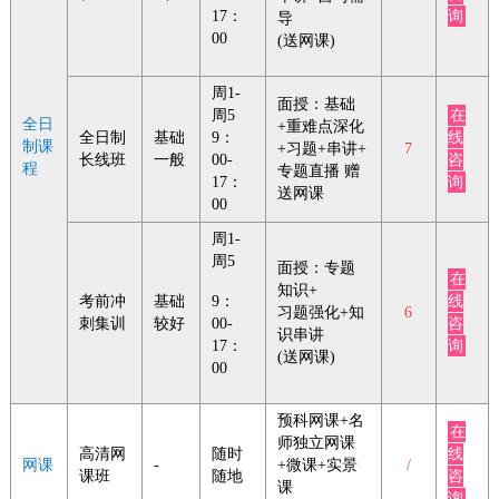
17：
询
导
00
(送网课)
周1-
面授：基础
周5
在
全日
+重难点深化
全日制
基础
9：
线
制课
+习题+串讲+
7
长线班
一般
00-
咨
程
专题直播 赠
17：
询
送网课
00
周1-
周5
面授：专题
在
知识+
考前冲
基础
9：
线
习题强化+知
6
刺集训
较好
00-
咨
识串讲
17：
询
(送网课)
00
预科网课+名
在
师独立网课
高清网
随时
线
网课
-
+微课+实景
/
课班
随地
咨
课
询