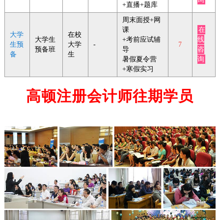
+直播+题库
周末面授+网
课
在
大学
在校
大学生
+考前应试辅
线
生预
大学
-
7
预备班
导
咨
备
生
暑假夏令营
询
+寒假实习
高顿注册会计师往期学员