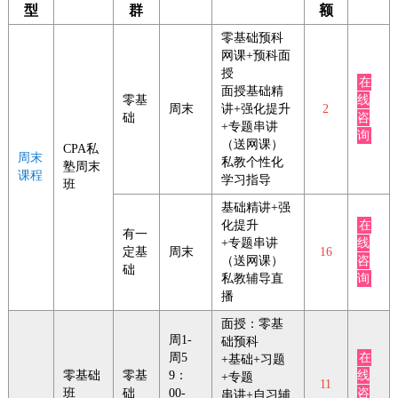
型
群
额
零基础预科
网课+预科面
授
在
面授基础精
零基
线
周末
讲+强化提升
2
础
咨
+专题串讲
询
（送网课）
CPA私
周末
私教个性化
塾周末
课程
学习指导
班
基础精讲+强
化提升
在
有一
+专题串讲
线
定基
周末
16
（送网课）
咨
础
私教辅导直
询
播
面授：零基
周1-
础预科
周5
在
+基础+习题
零基础
零基
9：
线
+专题
11
班
础
00-
咨
串讲+自习辅