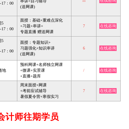
11
在线咨询
串讲+自习辅导
-17：00
(送网课)
面授：基础+重难点深化
周5
+习题+串讲+
7
在线咨询
-17：00
专题直播 赠送网课
周5
面授：专题知识+
习题强化+知识串讲
6
在线咨询
-17：00
(送网课)
预科网课+名师独立网课
随地
+微课+实景课
/
在线咨询
+直播+题库
周末面授+网课
+考前应试辅导
7
在线咨询
暑假夏令营+寒假实习
会计师往期学员