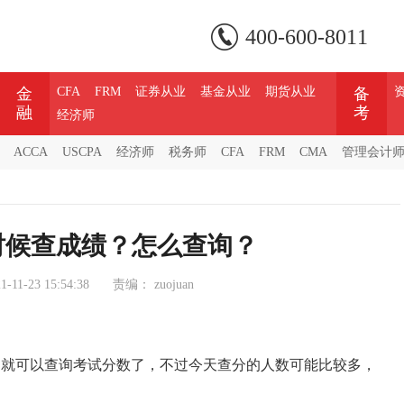
400-600-8011
金
CFA
FRM
证券从业
基金从业
期货从业
备
融
考
经济师
ACCA
USCPA
经济师
税务师
CFA
FRM
CMA
管理会计
时候查成绩？怎么查询？
1-11-23 15:54:38
责编：
zuojuan
网就可以查询考试分数了，不过今天查分的人数可能比较多，