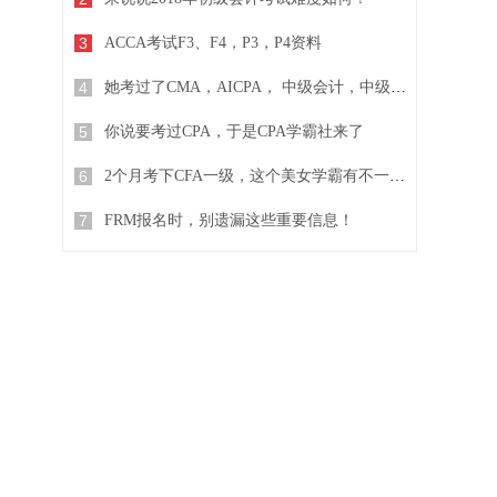
3
ACCA考试F3、F4，P3，P4资料
4
她考过了CMA，AICPA， 中级会计，中级经济师...
5
你说要考过CPA，于是CPA学霸社来了
6
2个月考下CFA一级，这个美女学霸有不一样的复习方法
7
FRM报名时，别遗漏这些重要信息！