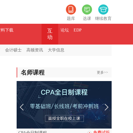
题库
选课
继续教育
资料下载
互
论坛
EDP
动
师
会计硕士
高顿资讯
大学信息
名师课程
更多>>
免费试听
CPA全日制课程