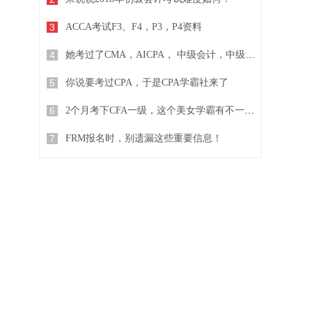
3
ACCA考试F3、F4，P3，P4资料
4
她考过了CMA，AICPA， 中级会计，中级经济师...
5
你说要考过CPA，于是CPA学霸社来了
6
2个月考下CFA一级，这个美女学霸有不一样的复习方法
7
FRM报名时，别遗漏这些重要信息！