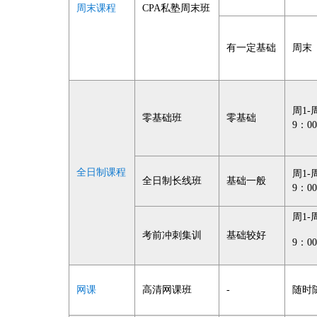
周末课程
CPA私塾周末班
有一定基础
周末
周1-
零基础班
零基础
9：00
全日制课程
周1-
全日制长线班
基础一般
9：00
周1-
考前冲刺集训
基础较好
9：00
网课
高清网课班
-
随时