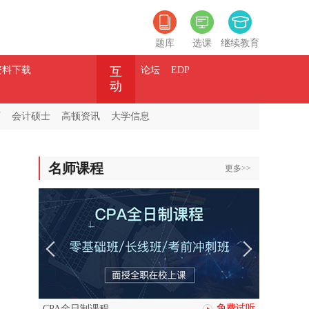
题库
选课
继续教育
资料下载
互
论坛
EDP
动
师
会计硕士
高顿资讯
大学信息
名师课程
更多>>
免费试听
CPA全日制课程