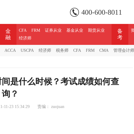
400-600-8011
金
CFA
FRM
证券从业
基金从业
期货从业
备
融
考
经济师
ACCA
USCPA
经济师
税务师
CFA
FRM
CMA
管理会计
绩时间是什么时候？考试成绩如何查
询？
1-11-23 15:34:29
责编：
zuojuan