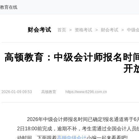
教育在线
财会考试
首页
>
资格考试
>
财会考试
>
中级
高顿教育：中级会计师报名时间2
开
2026-01-09 09:53
高顿教育
https://www.6296.com.cn
2026年中级会计师报名时间已确定!报名通道将于6月1
2日18:00前完成，逾期不补，考生需通过全国会计人
动时间，下面跟着
高顿中级会计
小编一起来看看吧!