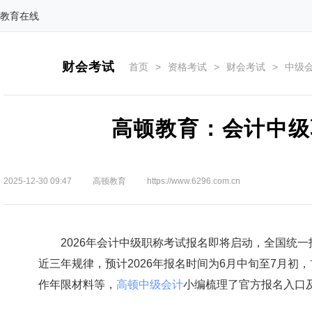
教育在线
财会考试
首页
>
资格考试
>
财会考试
>
中级
高顿教育：会计中级
2025-12-30 09:47
高顿教育
https://www.6296.com.cn
2026年会计中级职称考试报名即将启动，全国统一
近三年规律，预计2026年报名时间为6月中旬至7月
作年限材料等，
高顿中级会计
小编梳理了官方报名入口