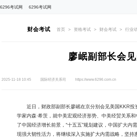
6296考试网
6296考试网
财会考试
首页
>
资格考试
>
财会考试
>
行业
廖岷副部长会见
2025-11-18 10:45
国际经济关系司
https://www.6296.com.cn
近日，财政部副部长廖岷在京分别会见美国KKR投
学家内森·希茨，就中美宏观经济形势、中美经贸关系
了中国经济增长前景，“十五五”规划建议，中国扩大内
现强大韧性活力，将继续深入实施扩大内需战略，坚持