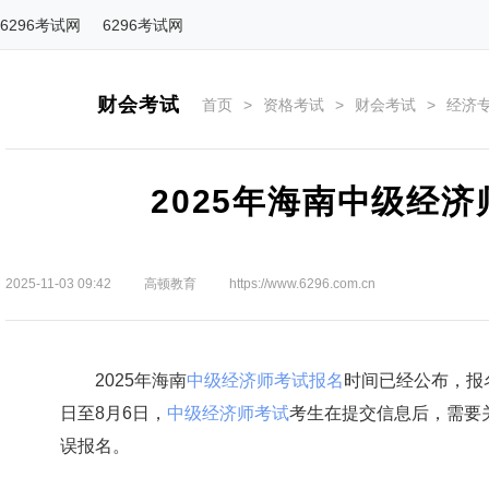
6296考试网
6296考试网
财会考试
首页
>
资格考试
>
财会考试
>
经济
2025年海南中级经
2025-11-03 09:42
高顿教育
https://www.6296.com.cn
2025年海南
中级经济师考试报名
时间已经公布，报名
日至8月6日，
中级经济师考试
考生在提交信息后，需要
误报名。