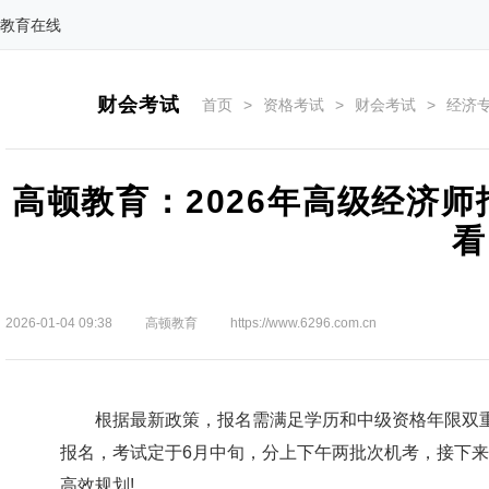
教育在线
财会考试
首页
>
资格考试
>
财会考试
>
经济
高顿教育：2026年高级经济
看
2026-01-04 09:38
高顿教育
https://www.6296.com.cn
根据最新政策，报名需满足学历和中级资格年限双重要
报名，考试定于6月中旬，分上下午两批次机考，接下来
高效规划!