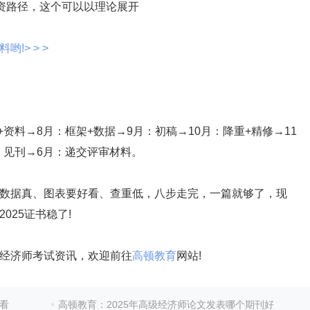
资路径，这个可以以理论展开
!> > >
资料→8月：框架+数据→9月：初稿→10月：降重+精修→11
月：见刊→6月：递交评审材料。
据真、图表要好看、查重低，八步走完，一篇就够了，现
025证书稳了!
经济师考试资讯，欢迎前往
高顿教育
网站!
看
高顿教育：2025年高级经济师论文发表哪个期刊好