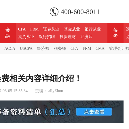
400-600-8011
金
CFA
FRM
证券从业
基金从业
银行从业
备
融
考
期货从业
银行招聘
投资理财
经济师
ACCA
USCPA
经济师
税务师
CFA
FRM
CMA
管理会计
A会费相关内容详细介绍！
9-06-05 15:35:34
责编：
allyZhou