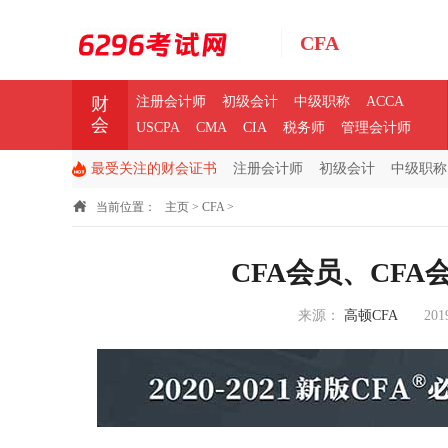
CFA
财
注册会计师
初级会计
中级职称
ACCA
会
USCPA
CMA
CIA
税务师
管理会计师
最受关注的财会证书
注册会计师
初级会计
中级职称
当前位置：
主页
>
CFA
>
CFA会员、CF
来源：
高顿CFA
201