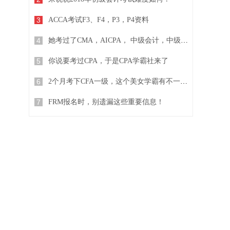
3
ACCA考试F3、F4，P3，P4资料
4
她考过了CMA，AICPA， 中级会计，中级经济师...
5
你说要考过CPA，于是CPA学霸社来了
6
2个月考下CFA一级，这个美女学霸有不一样的复习方法
7
FRM报名时，别遗漏这些重要信息！