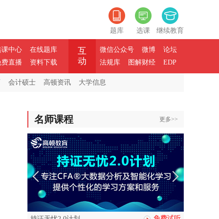
题库
选课
继续教育
选课中心
在线题库
互
微信公众号
微博
论坛
动
免费直播
资料下载
法规库
图解财经
EDP
师
会计硕士
高顿资讯
大学信息
名师课程
更多>>
免费试听
持证无忧2.0计划