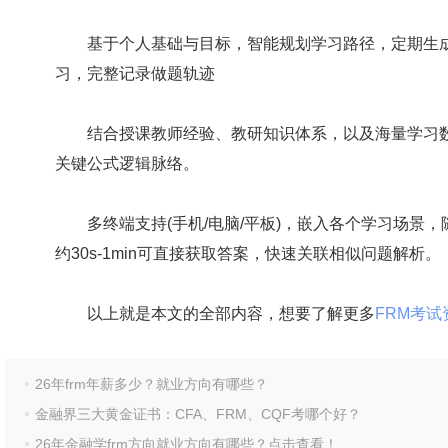
基于个人基础与目标，智能规划学习路径，定期生成
习，完整记录做题轨迹
结合授课教师经验、教研知识体系，以及海量学习数
关键公式逻辑脉络。
多终端支持(手机/电脑/平板)，嵌入各个学习场景，随
约30s-1min可直接获取答案，快速关联相似问题解析。
以上就是本文的全部内容，想要了解更多
FRM考试
26年frm年薪多少？就业方向有哪些？
金融界三大黄金证书：CFA、FRM、CQF考哪个好？
26年金融学frm方向就业方向有哪些？点击查看！