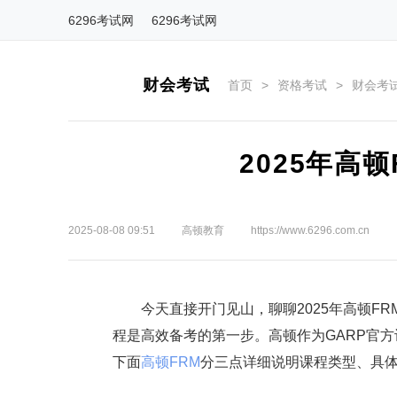
6296考试网
6296考试网
财会考试
首页
>
资格考试
>
财会考
2025年高
2025-08-08 09:51
高顿教育
https://www.6296.com.cn
今天直接开门见山，聊聊2025年高顿FR
程是高效备考的第一步。高顿作为GARP官
下面
高顿FRM
分三点详细说明课程类型、具