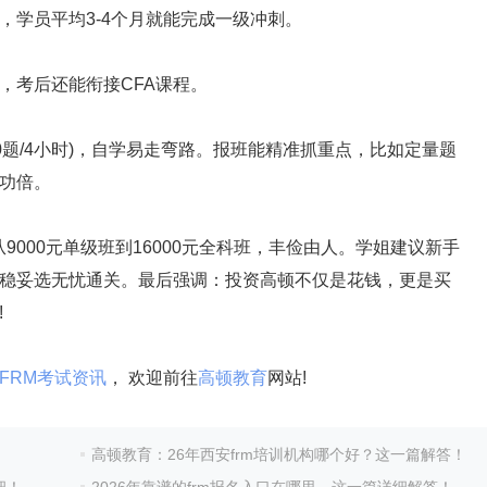
学员平均3-4个月就能完成一级冲刺。
考后还能衔接CFA课程。
题/4小时)，自学易走弯路。报班能精准抓重点，比如定量题
功倍。
000元单级班到16000元全科班，丰俭由人。学姐建议新手
稳妥选无忧通关。最后强调：投资高顿不仅是花钱，更是买
!
FRM考试资讯
， 欢迎前往
高顿教育
网站!
高顿教育：26年西安frm培训机构哪个好？这一篇解答！