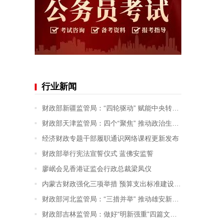
行业新闻
财政部新疆监管局：“四轮驱动” 赋能中央转移支付资金监管提质增效
财政部天津监管局：四个“聚焦” 推动政治生态建设走深走实
经济财政专题干部履职通识网络课程更新发布
财政部举行宪法宣誓仪式 蓝佛安监誓
廖岷会见香港证监会行政总裁梁凤仪
内蒙古财政强化三项举措 预算支出标准建设及应用成效显著
财政部河北监管局：“三措并举” 推动雄安新区财政监督取得新成效
财政部吉林监管局：做好“明新强重”四篇文章 进一步提升会计监督成效