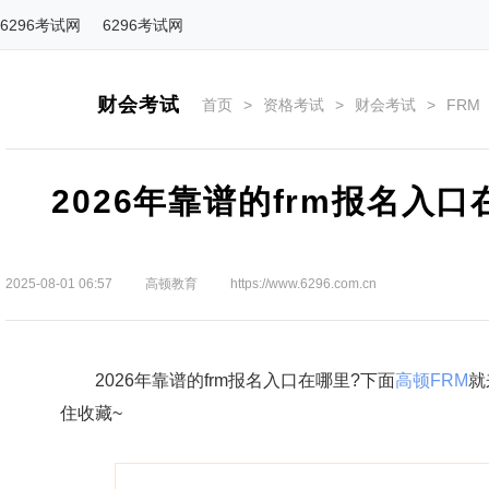
6296考试网
6296考试网
财会考试
首页
>
资格考试
>
财会考试
>
FRM
2026年靠谱的frm报名入
2025-08-01 06:57
高顿教育
https://www.6296.com.cn
2026年靠谱的frm报名入口在哪里?下面
高顿FRM
就
住收藏~