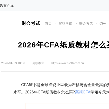
教育在线
财会考试
首页
>
资格考试
>
财会考试
>
CFA
2026年CFA纸质教材怎
2026-01-13 10:06
高顿教育
https://www.6296.com.cn
CFA证书是全球投资业里最为严格与含金量最高的资
水平。2026年CFA纸质教材怎么买?
高顿CFA
学姐今天