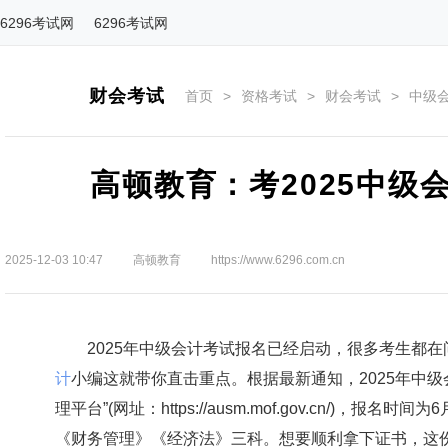
6296考试网
6296考试网
财会考试
首页
>
资格考试
>
财会考试
>
中级
高顿教育：考2025中级
2025-12-03 10:47
高顿教育
https://www.6296.com.cn
2025年中级会计考试报名已经启动，很多考生都在问：
计
小编这就带你直击重点。根据最新通知，2025年中
理平台”(网址：https://ausm.mof.gov.cn/)
《财务管理》《经济法》三科。想要顺利拿下证书，这份