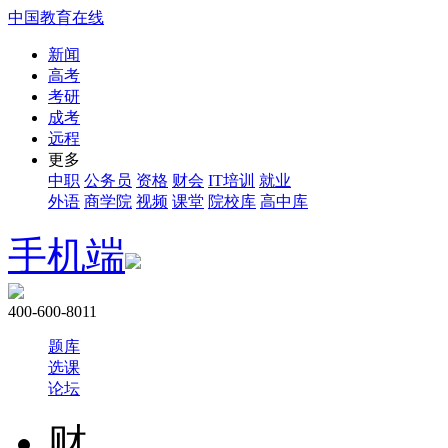
中国教育在线
新闻
高考
考研
成考
远程
更多
中职
公务员
资格
财会
IT培训
就业
外语
商学院
视频
课堂
院校库
高中库
手机端
400-600-8011
题库
选课
论坛
财