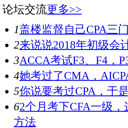
论坛交流
更多>>
1
盖楼监督自己CPA三门加
2
来说说2018年初级
3
ACCA考试F3、F4，P
4
她考过了CMA，AICP
5
你说要考过CPA，于是
6
2个月考下CFA一级
方法