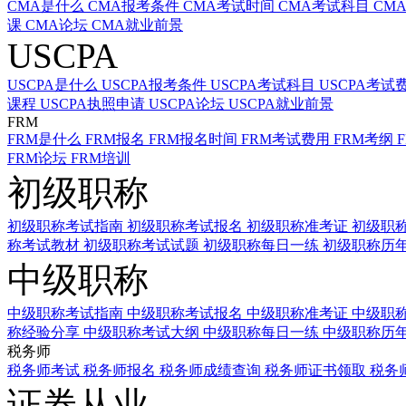
CMA是什么
CMA报考条件
CMA考试时间
CMA考试科目
CM
课
CMA论坛
CMA就业前景
USCPA
USCPA是什么
USCPA报考条件
USCPA考试科目
USCPA考试
课程
USCPA执照申请
USCPA论坛
USCPA就业前景
FRM
FRM是什么
FRM报名
FRM报名时间
FRM考试费用
FRM考纲
FRM论坛
FRM培训
初级职称
初级职称考试指南
初级职称考试报名
初级职称准考证
初级职
称考试教材
初级职称考试试题
初级职称每日一练
初级职称历
中级职称
中级职称考试指南
中级职称考试报名
中级职称准考证
中级职
称经验分享
中级职称考试大纲
中级职称每日一练
中级职称历
税务师
税务师考试
税务师报名
税务师成绩查询
税务师证书领取
税务
证券从业