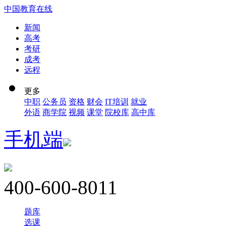
中国教育在线
新闻
高考
考研
成考
远程
更多
中职
公务员
资格
财会
IT培训
就业
外语
商学院
视频
课堂
院校库
高中库
手机端
400-600-8011
题库
选课