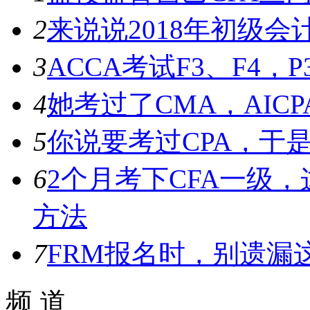
2
来说说2018年初级
3
ACCA考试F3、F4，P
4
她考过了CMA，AICP
5
你说要考过CPA，于是
6
2个月考下CFA一级
方法
7
FRM报名时，别遗漏
频 道