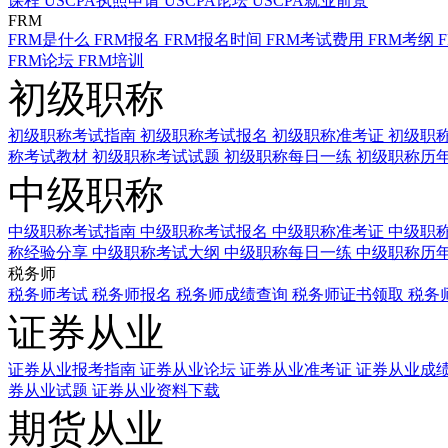
课程
USCPA执照申请
USCPA论坛
USCPA就业前景
FRM
FRM是什么
FRM报名
FRM报名时间
FRM考试费用
FRM考纲
FRM论坛
FRM培训
初级职称
初级职称考试指南
初级职称考试报名
初级职称准考证
初级职
称考试教材
初级职称考试试题
初级职称每日一练
初级职称历
中级职称
中级职称考试指南
中级职称考试报名
中级职称准考证
中级职
称经验分享
中级职称考试大纲
中级职称每日一练
中级职称历
税务师
税务师考试
税务师报名
税务师成绩查询
税务师证书领取
税务
证券从业
证券从业报考指南
证券从业论坛
证券从业准考证
证券从业成
券从业试题
证券从业资料下载
期货从业