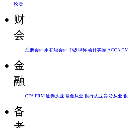
论坛
财
会
注册会计师
初级会计
中级职称
会计实操
ACCA
C
金
融
CFA
FRM
证券从业
基金从业
银行从业
期货从业
银
备
考