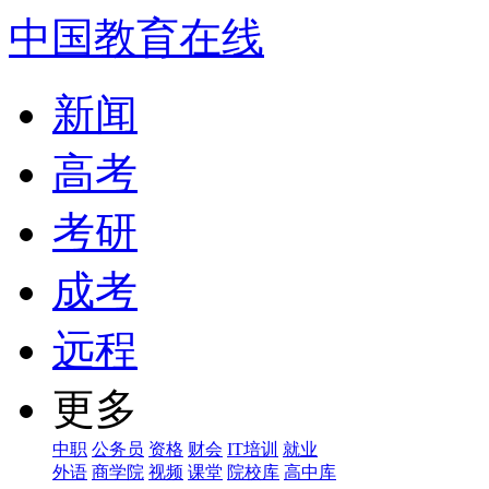
中国教育在线
新闻
高考
考研
成考
远程
更多
中职
公务员
资格
财会
IT培训
就业
外语
商学院
视频
课堂
院校库
高中库