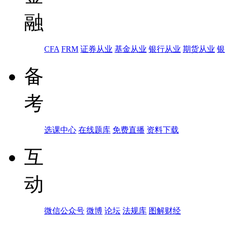
融
CFA
FRM
证券从业
基金从业
银行从业
期货从业
银
备
考
选课中心
在线题库
免费直播
资料下载
互
动
微信公众号
微博
论坛
法规库
图解财经