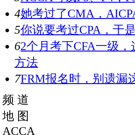
4
她考过了CMA，AICP
5
你说要考过CPA，于是
6
2个月考下CFA一级
方法
7
FRM报名时，别遗漏
频 道
地 图
ACCA