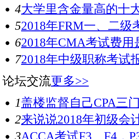
4
大学里含金量高的十
5
2018年FRM一、二
6
2018年CMA考试费
7
2018年中级职称考
论坛交流
更多>>
1
盖楼监督自己CPA三门加
2
来说说2018年初级
3
ACCA考试F3、F4，P