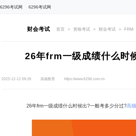
6296考试网
6296考试网
财会考试
首页
>
资格考试
>
财会考试
>
FRM
26年frm一级成绩什么
2025-12-12 09:28
高顿教育
https://www.6296.com.cn
26年frm一级成绩什么时候出?一般考多少分过?
高顿