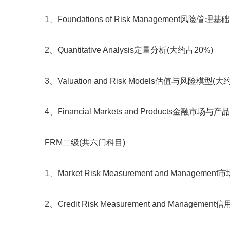
1、Foundations of Risk Management风险管理基
2、Quantitative Analysis定量分析(大约占20%)
3、Valuation and Risk Models估值与风险模型(大
4、Financial Markets and Products金融市场与产
FRM二级(共六门科目)
1、Market Risk Measurement and Managem
2、Credit Risk Measurement and Managem