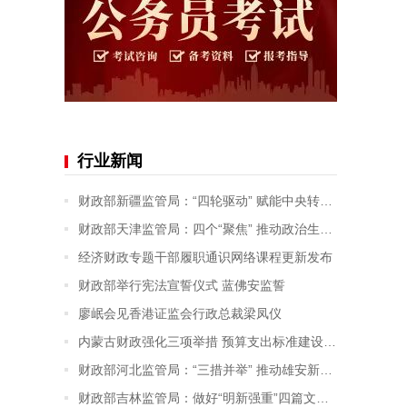
行业新闻
财政部新疆监管局：“四轮驱动” 赋能中央转移支付资金监管提质增效
财政部天津监管局：四个“聚焦” 推动政治生态建设走深走实
经济财政专题干部履职通识网络课程更新发布
财政部举行宪法宣誓仪式 蓝佛安监誓
廖岷会见香港证监会行政总裁梁凤仪
内蒙古财政强化三项举措 预算支出标准建设及应用成效显著
财政部河北监管局：“三措并举” 推动雄安新区财政监督取得新成效
财政部吉林监管局：做好“明新强重”四篇文章 进一步提升会计监督成效