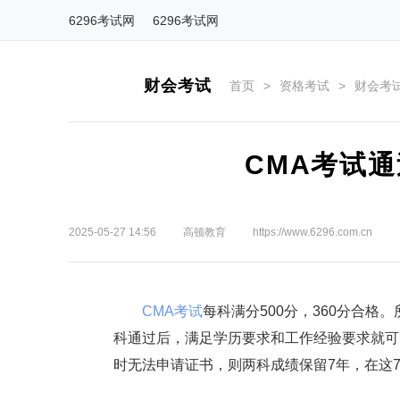
6296考试网
6296考试网
财会考试
首页
>
资格考试
>
财会考
CMA考试
2025-05-27 14:56
高顿教育
https://www.6296.com.cn
CMA考试
每科满分500分，360分合格
科通过后，满足学历要求和工作经验要求就可
时无法申请证书，则两科成绩保留7年，在这