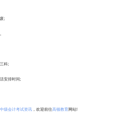
废;
。
三科;
安排时间;
中级会计考试资讯
，欢迎前往
高顿教育
网站!