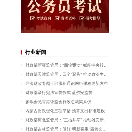
行业新闻
财政部新疆监管局：“四轮驱动” 赋能中央转移支付资金监管提质增效
财政部天津监管局：四个“聚焦” 推动政治生态建设走深走实
经济财政专题干部履职通识网络课程更新发布
财政部举行宪法宣誓仪式 蓝佛安监誓
廖岷会见香港证监会行政总裁梁凤仪
内蒙古财政强化三项举措 预算支出标准建设及应用成效显著
财政部河北监管局：“三措并举” 推动雄安新区财政监督取得新成效
财政部吉林监管局：做好“明新强重”四篇文章 进一步提升会计监督成效