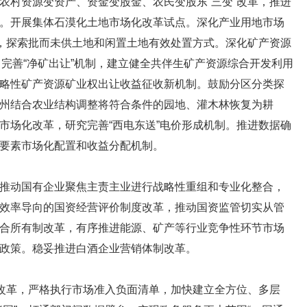
农村资源变资产、资金变股金、农民变股东“三变”改革，推进
。开展集体石漠化土地市场化改革试点。深化产业用地市场
让，探索批而未供土地和闲置土地有效处置方式。深化矿产资源
，完善“净矿出让”机制，建立健全共伴生矿产资源综合开发利用
略性矿产资源矿业权出让收益征收新机制。鼓励分区分类探
州结合农业结构调整将符合条件的园地、灌木林恢复为耕
市场化改革，研究完善“西电东送”电价形成机制。推进数据确
要素市场化配置和收益分配机制。
动国有企业聚焦主责主业进行战略性重组和专业化整合，
效率导向的国资经营评价制度改革，推动国资监管切实从管
合所有制改革，有序推进能源、矿产等行业竞争性环节市场
政策。稳妥推进白酒企业营销体制改革。
改革，严格执行市场准入负面清单，加快建立全方位、多层