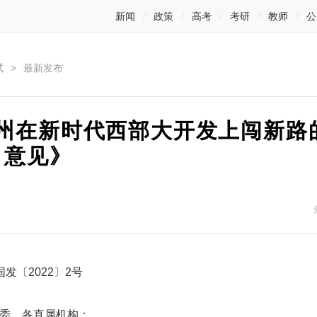
新闻
政策
高考
考研
教师
公
试
>
最新发布
州在新时代西部大开发上闯新路
意见》
国发〔2022〕2号
委、各直属机构：