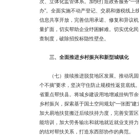
次、立体化监管体系。加快打造政务服务“一
办”。全面实施不动产登记、交易和缴税线上
信息共享开放，完善信用承诺、修复和异议机
量扩面，切实帮助企业纾困解难。切实优化民
查制度，破除招投标隐性壁垒。
三、全面推进乡村振兴和新型城镇化
（七）接续推进脱贫地区发展。推动巩固拓
个不摘”要求，坚决守住防止规模性返贫底线
省重点帮扶县。将城乡建设用地增减挂钩节余
乡村振兴，探索基于国土空间规划“一张图”
加大易地扶贫搬迁后续扶持力度，完善安置区
能培训，加大劳务输出和就地就近就业支持力
的结对帮扶关系，打造东西部协作的典范。