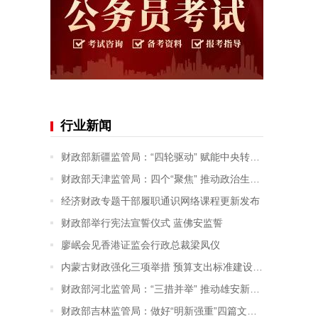
行业新闻
财政部新疆监管局：“四轮驱动” 赋能中央转移支付资金监管提质增效
财政部天津监管局：四个“聚焦” 推动政治生态建设走深走实
经济财政专题干部履职通识网络课程更新发布
财政部举行宪法宣誓仪式 蓝佛安监誓
廖岷会见香港证监会行政总裁梁凤仪
内蒙古财政强化三项举措 预算支出标准建设及应用成效显著
财政部河北监管局：“三措并举” 推动雄安新区财政监督取得新成效
财政部吉林监管局：做好“明新强重”四篇文章 进一步提升会计监督成效