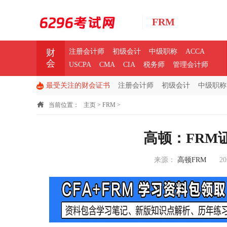
FRM
财
注册会计师
初级会计
中级职称
ACCA
会
USCPA
CMA
CIA
税务师
管理会计师
最受关注的财会证书
注册会计师
初级会计
中级职称
当前位置：
主页
>
FRM
>
高顿：FRM
来源：
高顿FRM
20