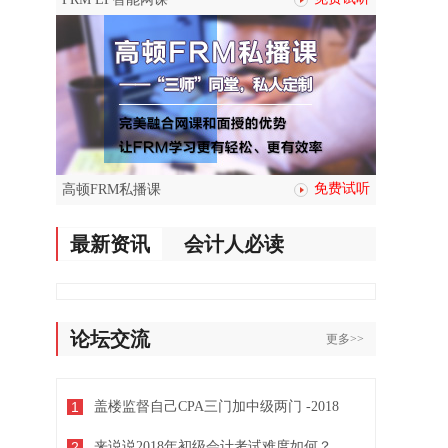
免费试听
高顿FRM私播课
最新资讯
会计人必读
论坛交流
更多>>
1
盖楼监督自己CPA三门加中级两门 -2018
2
来说说2018年初级会计考试难度如何？