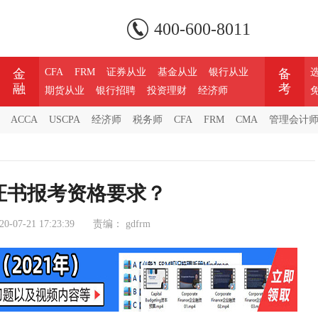
400-600-8011
金
CFA
FRM
证券从业
基金从业
银行从业
备
融
考
期货从业
银行招聘
投资理财
经济师
ACCA
USCPA
经济师
税务师
CFA
FRM
CMA
管理会计
证书报考资格要求？
20-07-21 17:23:39
责编：
gdfrm