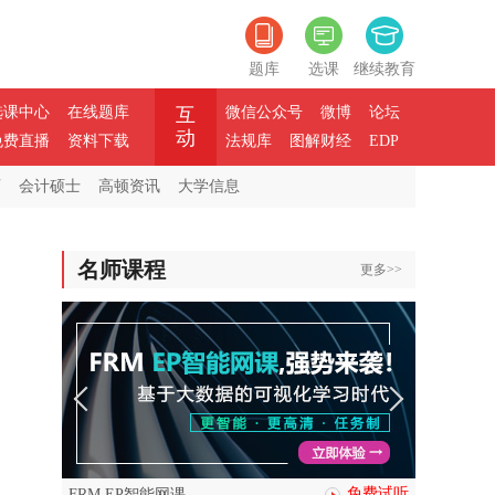
题库
选课
继续教育
选课中心
在线题库
互
微信公众号
微博
论坛
动
免费直播
资料下载
法规库
图解财经
EDP
师
会计硕士
高顿资讯
大学信息
名师课程
更多>>
免费试听
FRM EP智能网课