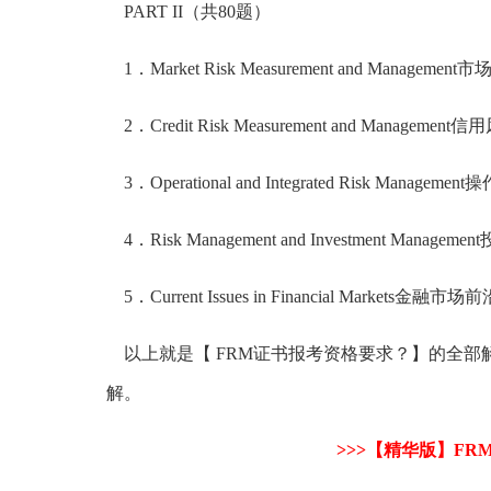
PART II（共80题）
1．Market Risk Measurement and Manage
2．Credit Risk Measurement and Manage
3．Operational and Integrated Risk Mana
4．Risk Management and Investment Manag
5．Current Issues in Financial Markets金
以上就是【 FRM证书报考资格要求？】的全部解
解。
>>>【精华版】FR