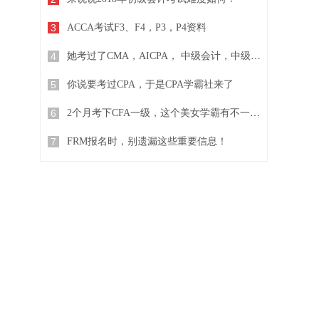
3
ACCA考试F3、F4，P3，P4资料
4
她考过了CMA，AICPA， 中级会计，中级经济师...
5
你说要考过CPA，于是CPA学霸社来了
6
2个月考下CFA一级，这个美女学霸有不一样的复习方法
7
FRM报名时，别遗漏这些重要信息！