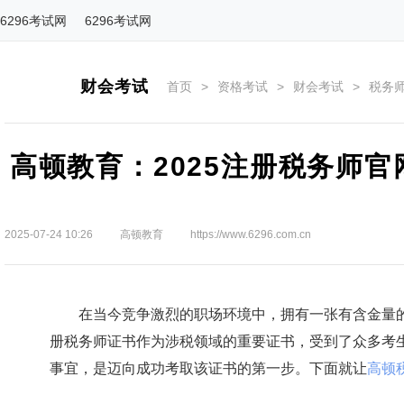
6296考试网
6296考试网
财会考试
首页
>
资格考试
>
财会考试
>
税务
高顿教育：2025注册税务师
2025-07-24 10:26
高顿教育
https://www.6296.com.cn
在当今竞争激烈的职场环境中，拥有一张有含金量的
册税务师证书作为涉税领域的重要证书，受到了众多考
事宜，是迈向成功考取该证书的第一步。下面就让
高顿