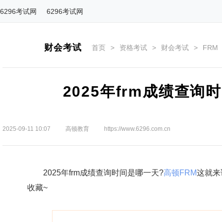
6296考试网
6296考试网
财会考试
首页
>
资格考试
>
财会考试
>
FRM
2025年frm成绩查
2025-09-11 10:07
高顿教育
https://www.6296.com.cn
2025年frm成绩查询时间是哪一天?
高顿FRM
这就来
收藏~