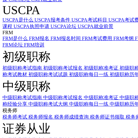
USCPA
USCPA是什么
USCPA报考条件
USCPA考试科目
USCPA考试
课程
USCPA执照申请
USCPA论坛
USCPA就业前景
FRM
FRM是什么
FRM报名
FRM报名时间
FRM考试费用
FRM考纲
FRM论坛
FRM培训
初级职称
初级职称考试指南
初级职称考试报名
初级职称准考证
初级职
称考试教材
初级职称考试试题
初级职称每日一练
初级职称历
中级职称
中级职称考试指南
中级职称考试报名
中级职称准考证
中级职
称经验分享
中级职称考试大纲
中级职称每日一练
中级职称历
税务师
税务师考试
税务师报名
税务师成绩查询
税务师证书领取
税务
证券从业