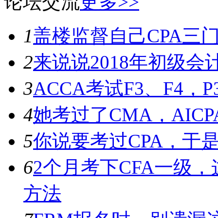
论坛交流
更多>>
1
盖楼监督自己CPA三门加
2
来说说2018年初级
3
ACCA考试F3、F4，P
4
她考过了CMA，AICP
5
你说要考过CPA，于是
6
2个月考下CFA一级
方法