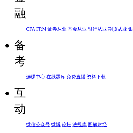
融
CFA
FRM
证券从业
基金从业
银行从业
期货从业
银
备
考
选课中心
在线题库
免费直播
资料下载
互
动
微信公众号
微博
论坛
法规库
图解财经