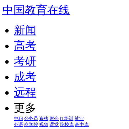
中国教育在线
新闻
高考
考研
成考
远程
更多
中职
公务员
资格
财会
IT培训
就业
外语
商学院
视频
课堂
院校库
高中库