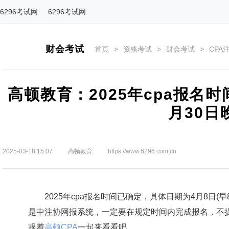
6296考试网
6296考试网
财会考试
首页
>
资格考试
>
财会考试
>
CPA
高顿教育：2025年cpa报名时
月30日晚
2025-03-18 15:07
高顿教育
https://www.6296.com.cn
2025年cpa报名时间已确定，具体日期为4月8日(早8:0
是中注协网报系统，一定要在规定时间内完成报名，不提供
跟着
高顿CPA
一起来看看吧。