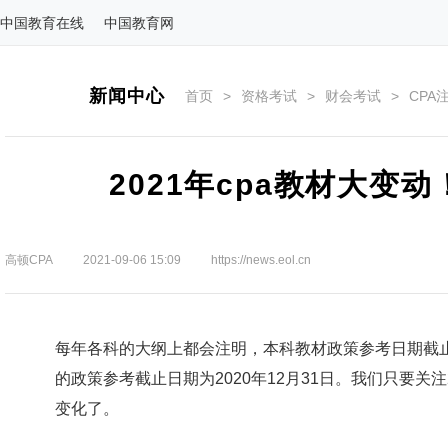
中国教育在线
中国教育网
新闻中心
首页
>
资格考试
>
财会考试
>
CPA
2021年cpa教材大变
高顿CPA
2021-09-06 15:09
https://news.eol.cn
每年各科的大纲上都会注明，本科教材政策参考日期截止为
的政策参考截止日期为2020年12月31日。我们只要关
变化了。