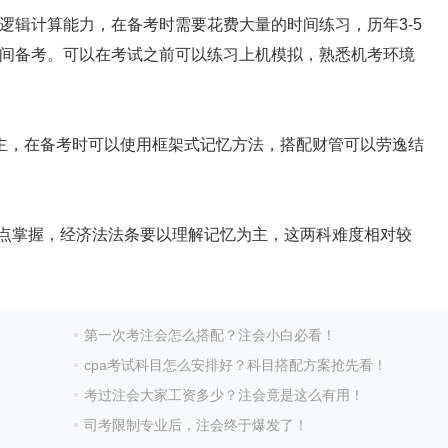
逻辑计算能力，在备考时需要花费大量的时间练习，历年3-5
间备考。可以在考试之前可以练习上机模拟，熟悉机考环境
主，在备考时可以使用框架式记忆方法，搭配财管可以劳逸结
重点掌握，经济法法条要以理解记忆为主，这两科难度相对较
第一次考注会怎么搭配？注会小白必看！
cpa考试科目怎么安排好？科目搭配方案抢先看！
考过注会大家工资多少？注会竟是这么有用！
司考限制专业后，注会终于爆发了！