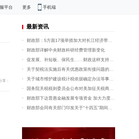
手机端
服平台
更多
最新资讯
财政部：5方面17项举措加大对长江经济带发展财税支持
财政部详解中央财政科研经费管理新变化
促发展、补短板、保民生……财政这样支持全面小康
关于契税法实施后有关优惠政策衔接问题的公告
关于城市维护建设税计税依据确定办法等事项的公告
分享：
国务院关税税则委员会公布对美加征关税商品第五次排除延期清单
财政部下达普惠金融发展专项资金 加大力度支持市场主体融资发展
财政部会同有关部门印发关于“十四五”期间能源资源勘探开发利用进口税收政策的通知