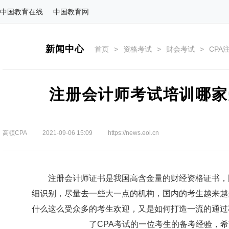
中国教育在线
中国教育网
新闻中心
首页
>
资格考试
>
财会考试
>
CPA
注册会计师考试培训哪家
高顿CPA
2021-09-06 15:09
https://news.eol.cn
注册会计师
证书是我国高含金量的财经资格证书，
细识别，尽量去一些大一点的机构，国内的考生越来越
什么这么受众多的考生欢迎，又是如何打造一流的通过
了
CPA
考试的一位考生的备考经验，希