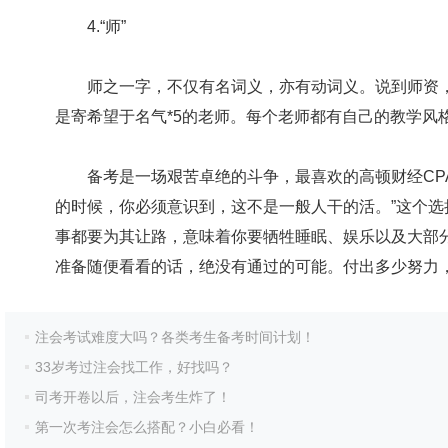
4.“师”
师之一字，不仅有名词义，亦有动词义。说到师资，
是寄希望于名气*5的老师。每个老师都有自己的教学风
备考是一场艰苦卓绝的斗争，最喜欢的高顿财经CPA
的时候，你必须意识到，这不是一般人干的活。”这个选
事都要为其让路，意味着你要牺牲睡眠、娱乐以及大部分
准备随便看看的话，绝没有通过的可能。付出多少努力
注会考试难度大吗？各类考生备考时间计划！
33岁考过注会找工作，好找吗？
司考开卷以后，注会考生炸了！
第一次考注会怎么搭配？小白必看！