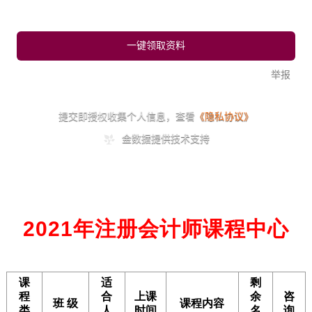
2021年注册会计师课程中心
课
适
剩
程
合
上课
余
咨
班 级
课程内容
类
人
时间
名
询