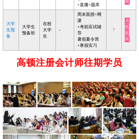
询
+直播+题库
周末面授+网
课
在
大学
在校
大学生
+考前应试辅
线
生预
大学
-
7
预备班
导
咨
备
生
暑假夏令营
询
+寒假实习
高顿注册会计师往期学员