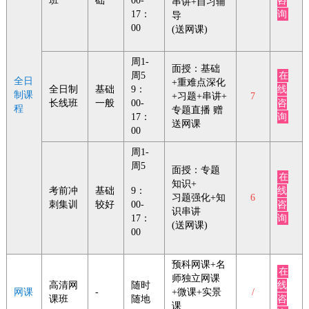
班
础
00-
咨
串讲+自习辅
17：
询
导
00
(送网课)
周1-
面授：基础
周5
在
全日
+重难点深化
全日制
基础
9：
线
制课
+习题+串讲+
7
长线班
一般
00-
咨
程
专题直播 赠
17：
询
送网课
00
周1-
周5
面授：专题
在
知识+
考前冲
基础
9：
线
习题强化+知
6
刺集训
较好
00-
咨
识串讲
17：
询
(送网课)
00
预科网课+名
在
师独立网课
高清网
随时
线
网课
-
+微课+实景
/
课班
随地
咨
课