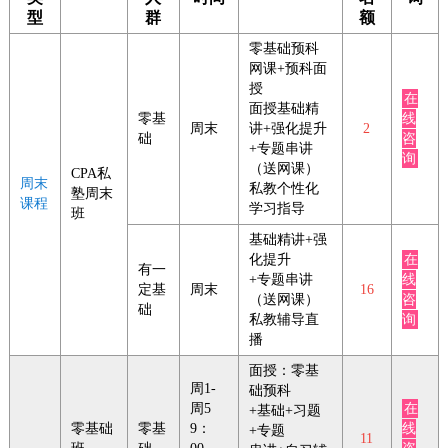
型
群
额
零基础预科
网课+预科面
授
在
面授基础精
零基
线
周末
讲+强化提升
2
础
咨
+专题串讲
询
（送网课）
CPA私
周末
私教个性化
塾周末
课程
学习指导
班
基础精讲+强
化提升
在
有一
+专题串讲
线
定基
周末
16
（送网课）
咨
础
私教辅导直
询
播
面授：零基
周1-
础预科
周5
在
+基础+习题
零基础
零基
9：
线
+专题
11