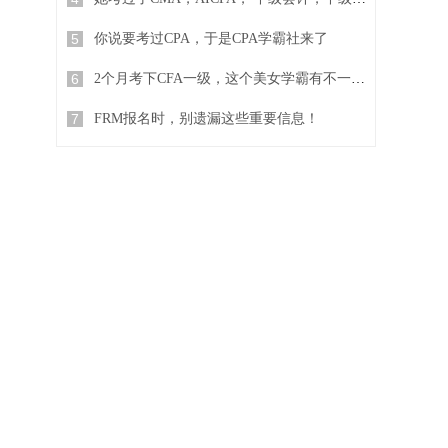
5
你说要考过CPA，于是CPA学霸社来了
6
2个月考下CFA一级，这个美女学霸有不一样的复习方法
7
FRM报名时，别遗漏这些重要信息！