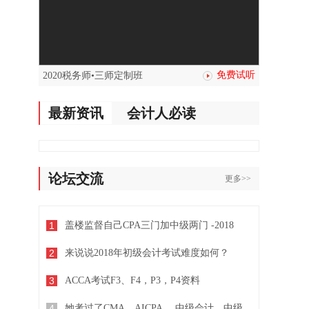
免费试听
2020税务师•三师定制班
最新资讯
会计人必读
论坛交流
更多>>
1
盖楼监督自己CPA三门加中级两门 -2018
2
来说说2018年初级会计考试难度如何？
3
ACCA考试F3、F4，P3，P4资料
4
她考过了CMA，AICPA， 中级会计，中级经济师...