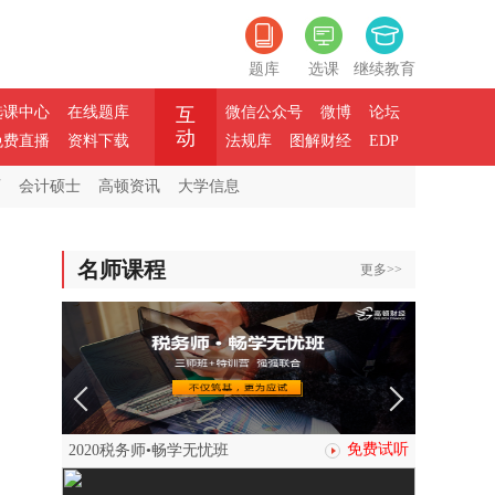
题库
选课
继续教育
选课中心
在线题库
互
微信公众号
微博
论坛
动
免费直播
资料下载
法规库
图解财经
EDP
师
会计硕士
高顿资讯
大学信息
名师课程
更多>>
免费试听
2020税务师•畅学无忧班