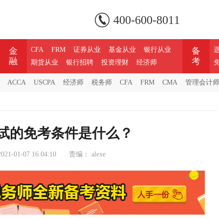
400-600-8011
金
CFA
FRM
证券从业
基金从业
银行从业
备
融
考
期货从业
银行招聘
投资理财
经济师
ACCA
USCPA
经济师
税务师
CFA
FRM
CMA
管理会计
考试的免考条件是什么？
2021-01-07 16:04:10
责编：
alexe