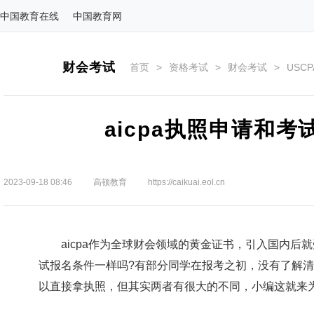
中国教育在线
中国教育网
财会考试
首页
>
资格考试
>
财会考试
>
USC
aicpa执照申请和
2023-09-18 08:46
高顿教育
https://caikuai.eol.cn
aicpa作为全球财会领域的黄金证书，引入国内后就受
试报名条件一样吗?有部分同学在报考之初，没有了解清
以直接拿执照，但其实两者有很大的不同，小编这就来