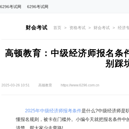
6296考试网
6296考试网
财会考试
首页
>
资格考试
>
财会考试
>
经济
高顿教育：中级经济师报名条
别踩
2025-03-26 10:51
高顿教育
https://www.6296.com.cn
2025年中级经济师报考条件
是什么?中级经济师是
懂报名规则，被卡在门槛外。小编今天就把报名条件中
清楚，帮大家少走弯路!