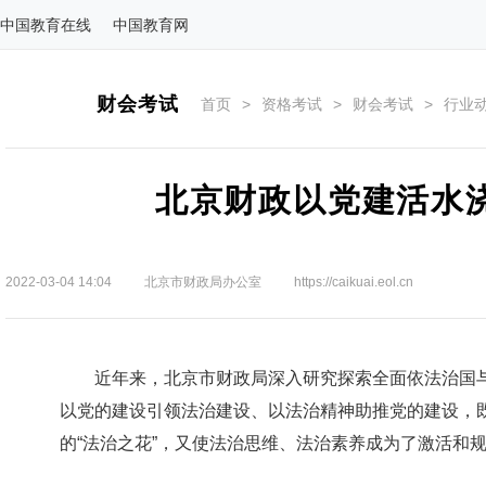
中国教育在线
中国教育网
财会考试
首页
>
资格考试
>
财会考试
>
行业
北京财政以党建活水浇
2022-03-04 14:04
北京市财政局办公室
https://caikuai.eol.cn
近年来，北京市财政局深入研究探索全面依法治国与全
以党的建设引领法治建设、以法治精神助推党的建设，
的“法治之花”，又使法治思维、法治素养成为了激活和