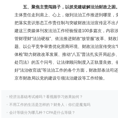
五、聚焦主责闯路子，以抓党建破解法治财政之困
主体责任走到肩上、心上，做到法治工作推进到哪里，
把落实意识形态工作责任制与突破财政法治宣传足不出户
建这三类媒体刊发法治工作经验报道100多篇次，内容
管财理财“法治硬核”、依法推进财政“放管服”改革、财政
题、以公平竞争审查优化营商环境、财政法治宣传突出“唱
体检”助力财政改革发展、推动“八五”普法扎实开局起
处罚法》的五个问号、让法律顾问制度入正轨显良效、依
好“法治收官战”等法治工作的各个方面，财政部条法司
京市财政局以党的建设引领法治建设等工作经验。
经济法基础考试难吗？看视频学习效果如何？
不用工作的生活是怎样的？财务人：你们是魔鬼吗
会计等级分为哪几种？CPA是什么等级？