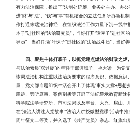
有力法治保障，推出了“法制处统筹、业务处主办、办公
进“财”与“法”、“钱”与“事”有机结合的立法任务研办
作打通末端法治神经，在组织法治工作力量下沉一线中推
本子”进社区的“法治研究员”，当好打开“话匣子”进社区的
导员”，当好挥洒“汗珠子”进社区的“法治战斗员”，当好善
四、聚焦主体打底子，以抓党建点燃法治财政之炬
与法治素质“双过硬”的年轻干部进班子、挑大梁，为党
该局法治机构注重以法治所要求的程序意识、依据意识、
量，党支部专题组织生活会开出了体现“事实支撑+思想
应诉、旁听庭审、案例剖析等开辟了法纪警示教育新途
科学院法学研究所、市司法局以及丰台、大兴、房山、
在“法治人讲述入党故事”“法治人讲授微型党课”活动中
周年征文二等奖，并入选了《共产党员》杂志、红旗出版