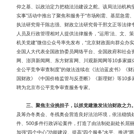
仰之基、以政治定力把稳法治建设之舵。该局法治机构
实事”活动中推出了聚焦和服务于“市场刚需、基层急需
执法研究骨干陈志强、财政立法研究骨干邢文正等法律专
人员及行政管理相对人提供法律服务，“运用‘法、文、策
机关党建”微信公众号率先发布，“北京财政面向群众办
全国人大代表全国政协委员网络平台、全国政府和社会
网、澎湃新闻网、东方财富网、川观新闻网等10多家媒
全公平竞争审查制度”的做法连续在《法治蓝皮书》《财
国财政》《中国价格监管与反垄断》《新理财》等10多
聘为北京市公平竞争审查服务专家。
三、聚焦主业挑担子，以抓党建激发法治财政之力
及筹办冬奥会、冬残奥会营造良好法治环境，依法稳慎处
件、500多件行政诉讼案件，打造了由法制处副处长屈
加强“四个中心”功能建设、提高“四个服务”水平、推进“两